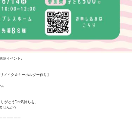
感謝イベント〟
日)！／
出リメイク＆キーホルダー作り】
ね。
ありがとう”の気持ちを、
ませんか？
ーーーーーーーーー
）
2：00