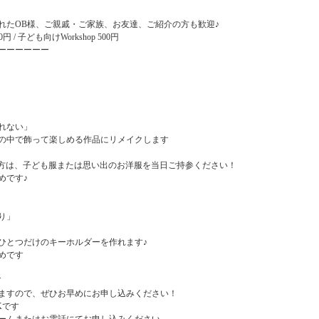
れたOB様、ご親戚・ご家族、お友達、ご紹介の方も歓迎♪
 1,000円 / 子ども向けWorkshop 500円
ーーーーーー
れない」
の中で飾って楽しめる作品にリメイクします
参加の方は、子ども服または思い出のお洋服を当日ご持参ください！
めです♪
り」
ひとつだけのキーホルダーを作れます♪
めです
／
ますので、ぜひお早めにお申し込みください！
Kです