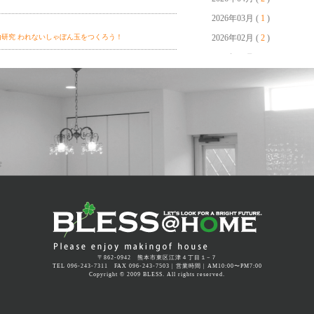
2026年03月 (
1
)
自由研究 われないしゃぼん玉をつくろう！
2026年02月 (
2
)
2026年01月 (
2
)
5日(日)開催！】完成見学会 好きに囲まれて暮らすプロヴ
2025年12月 (
4
)
2025年11月 (
1
)
2025年10月 (
2
)
父の日ワークショップ 思い出リメイク＆キーホルダー作
2025年09月 (
2
)
2025年08月 (
4
)
2025年07月 (
1
)
2025年06月 (
3
)
謝イベント】愛犬と楽しむフェスティバル
2025年05月 (
2
)
2025年04月 (
3
)
謝イベント】母の日ワークショップ～コサージュ作り
2025年03月 (
2
)
〒862-0942 熊本市東区江津４丁目１−７
TEL 096-243-7311 FAX 096-243-7503 | 営業時間 | AM10:00〜PM7:00
2025年02月 (
1
)
Copyright © 2009 BLESS. All rights reserved.
｜在宅内覧会開催！ -今人気の平屋！4LDKのナチュラルモ
2025年01月 (
1
)
2024年12月 (
3
)