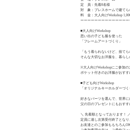
定 員：先着8名様
対 象：ブレスホームで建てら
料 金：大人向けWorkshop
ーーーーーーーーーーーーーー
■大人向けWorkshop
思い出の子ども服を使った
「フレームアートづくり」
「もう着られないけど、捨てら
そんな大切なお洋服を、暮らし
※大人向けWorkshopにご
ポケット付きのお洋服がおすす
■子ども向けWorkshop
「オリジナルキーホルダーづく
好きなパーツを選んで、世界に
父の日のプレゼントにもおすす
＼ 先着順となっております！ 
定員に達し次第受付終了となり
お友達とのご参加ももちろんO