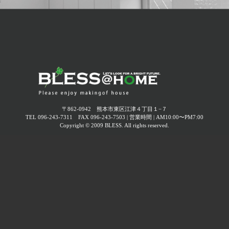
フェスティバル
2025年10月 (
2
)
2026.03.22
2025年09月 (
2
)
終了しました【オーナー様感謝イベント】母の日ワーク
ショップ～コサージュ作り～
2025年08月 (
4
)
2025年07月 (
1
)
2026.02.19
終了しました 3月22日(日)｜在宅内覧会開催！ -今人気の
2025年06月 (
3
)
平屋！4LDKのナチュラルモダン住宅-
〒862-0942 熊本市東区江津４丁目１−７
TEL 096-243-7311 FAX 096-243-7503 | 営業時間 | AM10:00〜PM7:00
2025年05月 (
2
)
Copyright © 2009 BLESS. All rights reserved.
2026.02.13
終了しました【オーナー様感謝イベント】お花見ランチ
2025年04月 (
3
)
会
2025年03月 (
2
)
2025年02月 (
1
)
2025年01月 (
1
)
2024年12月 (
3
)