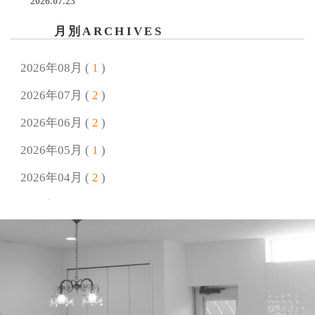
2026.07.23
夏季休業のお知らせ
月別ARCHIVES
2026.06.25
終了しました【7/26開催】自由研究 われないしゃぼん玉
2026年08月 (
1
)
をつくろう！
2026年07月 (
2
)
2026.06.18
2026年06月 (
2
)
終了しました【7月4日(土)/5日(日)開催！】完成見学会 好
きに囲まれて暮らすプロヴァンススタイルの家
2026年05月 (
1
)
2026年04月 (
2
)
2026.05.18
終了しました【6/14開催】父の日ワークショップ 思い出
2026年03月 (
1
)
リメイク＆キーホルダー作り
2026年02月 (
2
)
2026.04.24
2026年01月 (
2
)
GW休業のお知らせ
2025年12月 (
4
)
2026.04.21
終了しました【オーナー様感謝イベント】愛犬と楽しむ
2025年11月 (
1
)