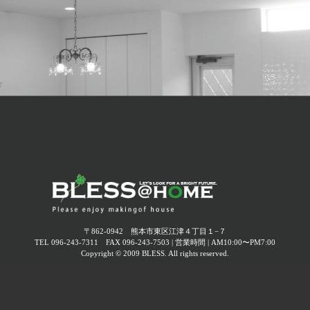
2026年02月 (
2
)
2026.04.24
2026年01月 (
2
)
GW休業のお知らせ
2025年12月 (
4
)
2026.04.21
終了しました【オーナー様感謝イベント】愛犬と楽しむ
2025年11月 (
1
)
フェスティバル
2025年10月 (
2
)
2026.03.22
2025年09月 (
2
)
終了しました【オーナー様感謝イベント】母の日ワーク
ショップ～コサージュ作り～
2025年08月 (
4
)
2025年07月 (
1
)
2026.02.19
終了しました 3月22日(日)｜在宅内覧会開催！ -今人気の
2025年06月 (
3
)
平屋！4LDKのナチュラルモダン住宅-
〒862-0942 熊本市東区江津４丁目１−７
TEL 096-243-7311 FAX 096-243-7503 | 営業時間 | AM10:00〜PM7:00
2025年05月 (
2
)
Copyright © 2009 BLESS. All rights reserved.
2026.02.13
終了しました【オーナー様感謝イベント】お花見ランチ
2025年04月 (
3
)
会
2025年03月 (
2
)