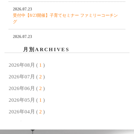
2026.07.23
受付中【8/23開催】子育てセミナー ファミリーコーチン
グ
2026.07.23
夏季休業のお知らせ
月別ARCHIVES
2026.06.25
終了しました【7/26開催】自由研究 われないしゃぼん玉
2026年08月 (
1
)
をつくろう！
2026年07月 (
2
)
2026.06.18
2026年06月 (
2
)
終了しました【7月4日(土)/5日(日)開催！】完成見学会 好
きに囲まれて暮らすプロヴァンススタイルの家
2026年05月 (
1
)
2026年04月 (
2
)
2026.05.18
終了しました【6/14開催】父の日ワークショップ 思い出
2026年03月 (
1
)
リメイク＆キーホルダー作り