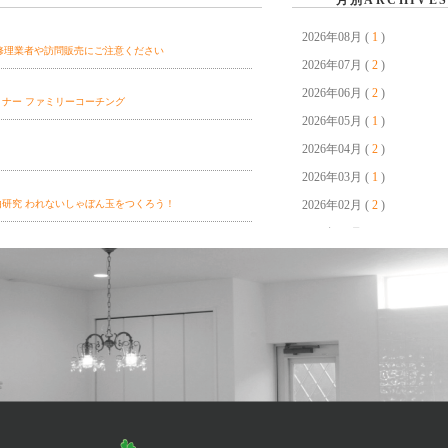
月別ARCHIVE
2026年08月 (
1
)
修理業者や訪問販売にご注意ください
2026年07月 (
2
)
2026年06月 (
2
)
ミナー ファミリーコーチング
2026年05月 (
1
)
2026年04月 (
2
)
2026年03月 (
1
)
自由研究 われないしゃぼん玉をつくろう！
2026年02月 (
2
)
2026年01月 (
2
)
5日(日)開催！】完成見学会 好きに囲まれて暮らすプロヴ
2025年12月 (
4
)
2025年11月 (
1
)
2025年10月 (
2
)
父の日ワークショップ 思い出リメイク＆キーホルダー作
2025年09月 (
2
)
2025年08月 (
4
)
2025年07月 (
1
)
2025年06月 (
3
)
謝イベント】愛犬と楽しむフェスティバル