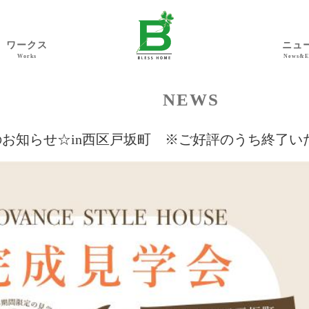
ワークス
ニュ
Works
News&E
NEWS
お知らせ☆in西区戸坂町 ※ご好評のうち終了い