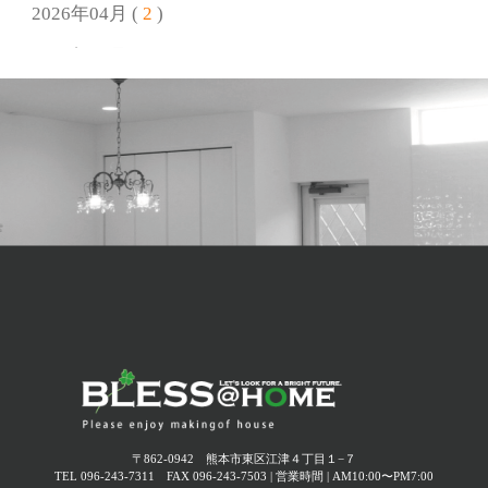
2026年04月 (
2
)
2026.05.18
終了しました【6/14開催】父の日ワークショップ 思い出
2026年03月 (
1
)
リメイク＆キーホルダー作り
2026年02月 (
2
)
2026.04.24
2026年01月 (
2
)
GW休業のお知らせ
2025年12月 (
4
)
2026.04.21
終了しました【オーナー様感謝イベント】愛犬と楽しむ
2025年11月 (
1
)
フェスティバル
2025年10月 (
2
)
2026.03.22
2025年09月 (
2
)
終了しました【オーナー様感謝イベント】母の日ワーク
ショップ～コサージュ作り～
2025年08月 (
4
)
2025年07月 (
1
)
2026.02.19
終了しました 3月22日(日)｜在宅内覧会開催！ -今人気の
2025年06月 (
3
)
平屋！4LDKのナチュラルモダン住宅-
〒862-0942 熊本市東区江津４丁目１−７
TEL 096-243-7311 FAX 096-243-7503 | 営業時間 | AM10:00〜PM7:00
2025年05月 (
2
)