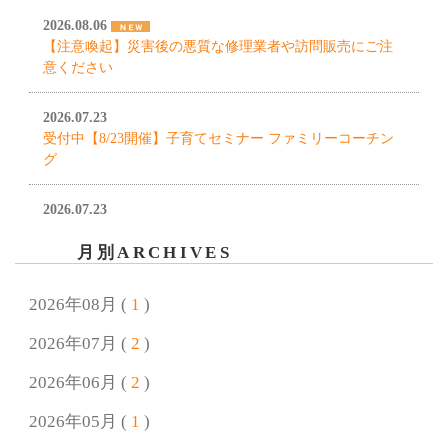
2026.08.06
【注意喚起】災害後の悪質な修理業者や訪問販売にご注
意ください
2026.07.23
受付中【8/23開催】子育てセミナー ファミリーコーチン
グ
2026.07.23
夏季休業のお知らせ
月別ARCHIVES
2026.06.25
終了しました【7/26開催】自由研究 われないしゃぼん玉
2026年08月 (
1
)
をつくろう！
2026年07月 (
2
)
2026.06.18
2026年06月 (
2
)
終了しました【7月4日(土)/5日(日)開催！】完成見学会 好
きに囲まれて暮らすプロヴァンススタイルの家
2026年05月 (
1
)